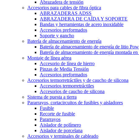
Abrazadera de tensión
Accesorios para cables de fibra óptica
ABRAZADERAS ADSS
ABRAZADERA DE CAÍDA Y SOPORTE
Bandas y herramientas de acero inoxidable
Accesorios preformados
Soporte y gancho
Batería de almacenamiento de energía
Batería de almacenamiento de energía de litio Pow
Batería de almacenamiento de energía montada en 
Montaje de línea aérea
Accesorio de línea de hierro
Pinzas de Media Tensión
Accesorios preformados
Accesorios termorretráctiles y de caucho de silicona
Accesorios termorretráctiles
Accesorios de caucho de silicona
Sistema de puesta a tierra
Pararrayos, cortacircuitos de fusibles y aisladores
Fusible
Recorte de fusible
Pararrayos
Aislador de polímero
Aislador de porcelana
Accesorios y terminales de cableado