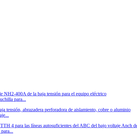
chilla para...
je...
para...