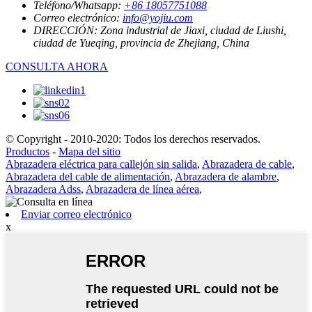
Teléfono/Whatsapp:
+86 18057751088
Correo electrónico:
info@yojiu.com
DIRECCIÓN:
Zona industrial de Jiaxi, ciudad de Liushi,
ciudad de Yueqing, provincia de Zhejiang, China
CONSULTA AHORA
© Copyright - 2010-2020: Todos los derechos reservados.
Productos
-
Mapa del sitio
Abrazadera eléctrica para callejón sin salida
,
Abrazadera de cable
,
Abrazadera del cable de alimentación
,
Abrazadera de alambre
,
Abrazadera Adss
,
Abrazadera de línea aérea
,
Enviar correo electrónico
x