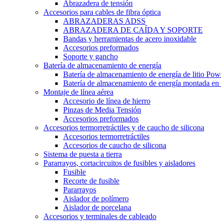
Abrazadera de tensión
Accesorios para cables de fibra óptica
ABRAZADERAS ADSS
ABRAZADERA DE CAÍDA Y SOPORTE
Bandas y herramientas de acero inoxidable
Accesorios preformados
Soporte y gancho
Batería de almacenamiento de energía
Batería de almacenamiento de energía de litio Pow
Batería de almacenamiento de energía montada en 
Montaje de línea aérea
Accesorio de línea de hierro
Pinzas de Media Tensión
Accesorios preformados
Accesorios termorretráctiles y de caucho de silicona
Accesorios termorretráctiles
Accesorios de caucho de silicona
Sistema de puesta a tierra
Pararrayos, cortacircuitos de fusibles y aisladores
Fusible
Recorte de fusible
Pararrayos
Aislador de polímero
Aislador de porcelana
Accesorios y terminales de cableado