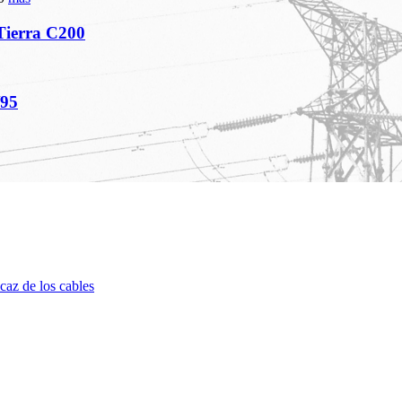
Tierra C200
/95