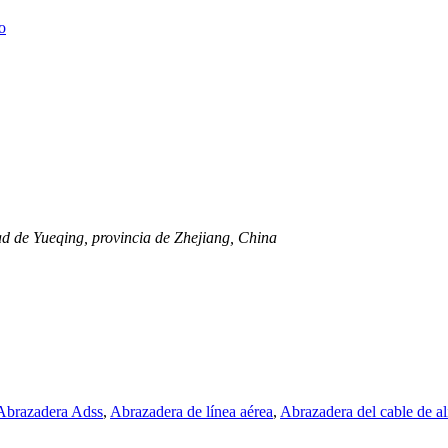
dad de Yueqing, provincia de Zhejiang, China
Abrazadera Adss
,
Abrazadera de línea aérea
,
Abrazadera del cable de a