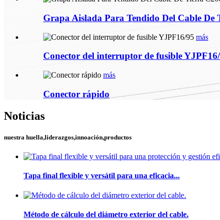
Grapa Aislada Para Tendido Del Cable De 
más
Conector del interruptor de fusible YJPF16
más
Conector rápido
Noticias
nuestra huella,liderazgos,innoación,productos
Tapa final flexible y versátil para una eficacia...
Método de cálculo del diámetro exterior del cable.