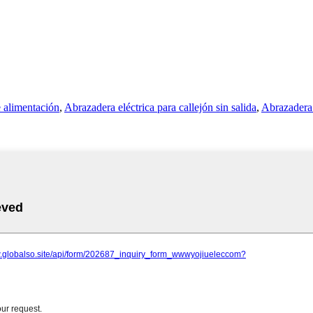
 alimentación
,
Abrazadera eléctrica para callejón sin salida
,
Abrazadera 