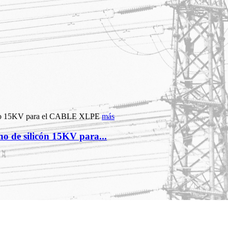
más
ho de silicón 15KV para...