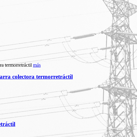
más
arra colectora termorretráctil
tráctil