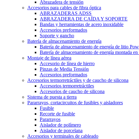
Abrazadera de tensión
Accesorios para cables de fibra óptica
ABRAZADERAS ADSS
ABRAZADERA DE CAÍDA Y SOPORTE
Bandas y herramientas de acero inoxidable
Accesorios preformados
Soporte y gancho
Batería de almacenamiento de energía
Batería de almacenamiento de energía de litio Pow
Batería de almacenamiento de energía montada en 
Montaje de línea aérea
Accesorio de línea de hierro
Pinzas de Media Tensión
Accesorios preformados
Accesorios termorretráctiles y de caucho de silicona
Accesorios termorretráctiles
Accesorios de caucho de silicona
Sistema de puesta a tierra
Pararrayos, cortacircuitos de fusibles y aisladores
Fusible
Recorte de fusible
Pararrayos
Aislador de polímero
Aislador de porcelana
Accesorios y terminales de cableado