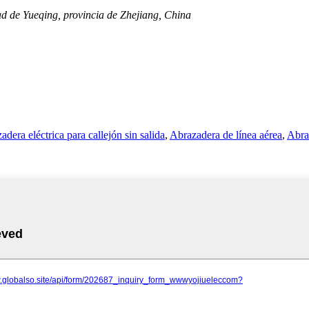
dad de Yueqing, provincia de Zhejiang, China
adera eléctrica para callejón sin salida
,
Abrazadera de línea aérea
,
Abra