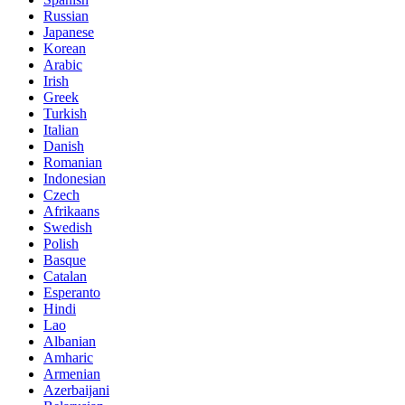
Russian
Japanese
Korean
Arabic
Irish
Greek
Turkish
Italian
Danish
Romanian
Indonesian
Czech
Afrikaans
Swedish
Polish
Basque
Catalan
Esperanto
Hindi
Lao
Albanian
Amharic
Armenian
Azerbaijani