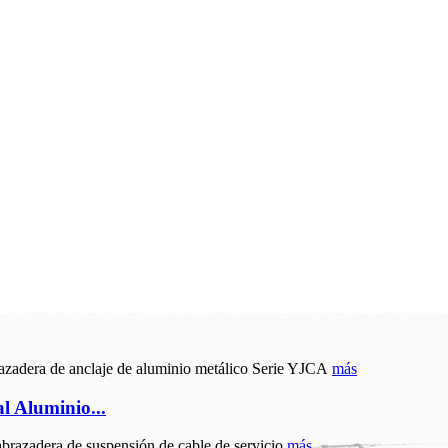
más
l Aluminio...
más