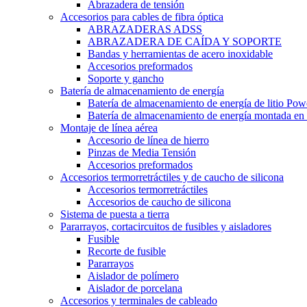
Abrazadera de tensión
Accesorios para cables de fibra óptica
ABRAZADERAS ADSS
ABRAZADERA DE CAÍDA Y SOPORTE
Bandas y herramientas de acero inoxidable
Accesorios preformados
Soporte y gancho
Batería de almacenamiento de energía
Batería de almacenamiento de energía de litio Pow
Batería de almacenamiento de energía montada en 
Montaje de línea aérea
Accesorio de línea de hierro
Pinzas de Media Tensión
Accesorios preformados
Accesorios termorretráctiles y de caucho de silicona
Accesorios termorretráctiles
Accesorios de caucho de silicona
Sistema de puesta a tierra
Pararrayos, cortacircuitos de fusibles y aisladores
Fusible
Recorte de fusible
Pararrayos
Aislador de polímero
Aislador de porcelana
Accesorios y terminales de cableado