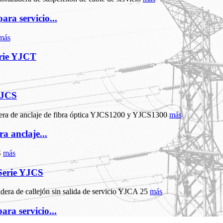
ara servicio...
más
erie YJCT
YJCS
más
a anclaje...
más
 Serie YJCS
más
ara servicio...