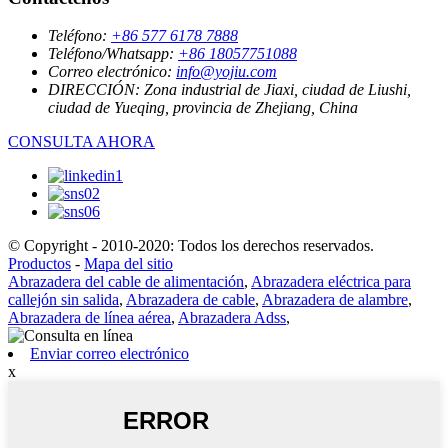
Teléfono:
+86 577 6178 7888
Teléfono/Whatsapp:
+86 18057751088
Correo electrónico:
info@yojiu.com
DIRECCIÓN:
Zona industrial de Jiaxi, ciudad de Liushi,
ciudad de Yueqing, provincia de Zhejiang, China
CONSULTA AHORA
© Copyright - 2010-2020: Todos los derechos reservados.
Productos
-
Mapa del sitio
Abrazadera del cable de alimentación
,
Abrazadera eléctrica para
callejón sin salida
,
Abrazadera de cable
,
Abrazadera de alambre
,
Abrazadera de línea aérea
,
Abrazadera Adss
,
Enviar correo electrónico
x