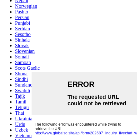
Nepali
Norwegian
Pashto
Persian
Punjabi
Serbian
Sesotho
Sinhala
Slovak
Slovenian
Somali
Samoan
Scots Gaelic
Shona
Sindhi
Sundanese
Swahili
Tajik
Tamil
Telugu
Thai
Ukrainian
Urdu
Uzbek
Vietnamese