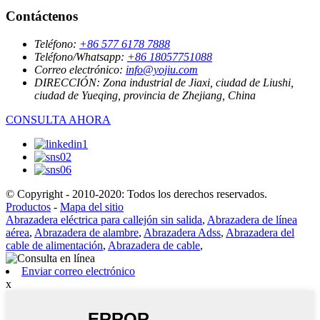
Contáctenos
Teléfono:
+86 577 6178 7888
Teléfono/Whatsapp:
+86 18057751088
Correo electrónico:
info@yojiu.com
DIRECCIÓN:
Zona industrial de Jiaxi, ciudad de Liushi,
ciudad de Yueqing, provincia de Zhejiang, China
CONSULTA AHORA
© Copyright - 2010-2020: Todos los derechos reservados.
Productos
-
Mapa del sitio
Abrazadera eléctrica para callejón sin salida
,
Abrazadera de línea
aérea
,
Abrazadera de alambre
,
Abrazadera Adss
,
Abrazadera del
cable de alimentación
,
Abrazadera de cable
,
Enviar correo electrónico
x