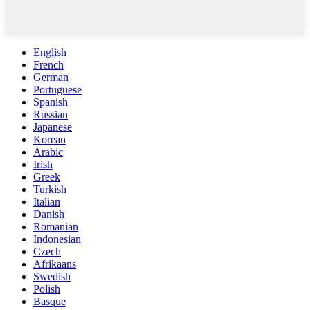
English
French
German
Portuguese
Spanish
Russian
Japanese
Korean
Arabic
Irish
Greek
Turkish
Italian
Danish
Romanian
Indonesian
Czech
Afrikaans
Swedish
Polish
Basque