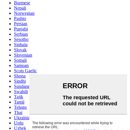
Burmese
Nepali
Norwegian
Pashto
Persian
Punjabi
Serbian
Sesotho
Sinhala
Slovak
Slovenian
Somali
Samoan
Scots Gaelic
Shona
Sindhi
Sundanese
Swahili
Tajik
Tamil
Telugu
Thai
Ukrainian
Urdu
Uzbek