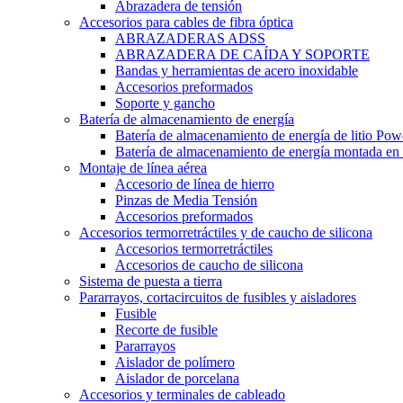
Abrazadera de tensión
Accesorios para cables de fibra óptica
ABRAZADERAS ADSS
ABRAZADERA DE CAÍDA Y SOPORTE
Bandas y herramientas de acero inoxidable
Accesorios preformados
Soporte y gancho
Batería de almacenamiento de energía
Batería de almacenamiento de energía de litio Pow
Batería de almacenamiento de energía montada en 
Montaje de línea aérea
Accesorio de línea de hierro
Pinzas de Media Tensión
Accesorios preformados
Accesorios termorretráctiles y de caucho de silicona
Accesorios termorretráctiles
Accesorios de caucho de silicona
Sistema de puesta a tierra
Pararrayos, cortacircuitos de fusibles y aisladores
Fusible
Recorte de fusible
Pararrayos
Aislador de polímero
Aislador de porcelana
Accesorios y terminales de cableado