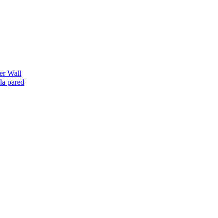
er Wall
la pared