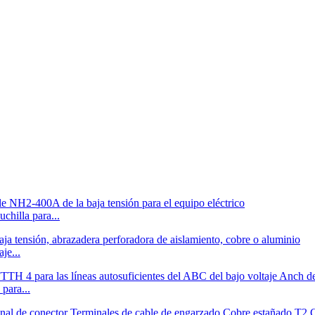
chilla para...
je...
para...