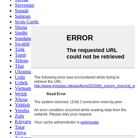
Slovenian
Somali
Samoan
Scots Gaelic
Shona
Sindhi
Sundanese
Swahili
Tajik
Tamil
Telugu
Thai
Ukrainian
Urdu
Uzbek
Vietnamese
Welsh
Xhosa
Yiddish
Yoruba
Zulu
Kinyarwanda
Tatar
Oriya