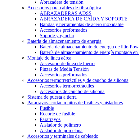
Abrazadera de tensión
Accesorios para cables de fibra óptica
ABRAZADERAS ADSS
ABRAZADERA DE CAÍDA Y SOPORTE
Bandas y herramientas de acero inoxidable
Accesorios preformados
Soporte y gancho
Batería de almacenamiento de energía
Batería de almacenamiento de energía de litio Pow
Batería de almacenamiento de energía montada en 
Montaje de línea aérea
Accesorio de línea de hierro
Pinzas de Media Tensión
Accesorios preformados
Accesorios termorretráctiles y de caucho de silicona
Accesorios termorretráctiles
Accesorios de caucho de silicona
Sistema de puesta a tierra
Pararrayos, cortacircuitos de fusibles y aisladores
Fusible
Recorte de fusible
Pararrayos
Aislador de polímero
Aislador de porcelana
Accesorios y terminales de cableado