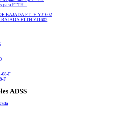
s para FTTH...
BAJADA FTTH YJ1602
08-F
bles ADSS