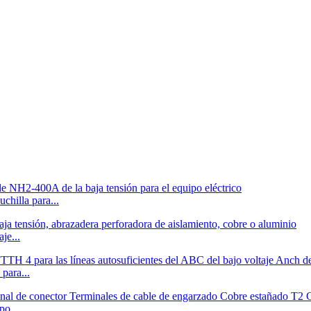
chilla para...
je...
para...
po...